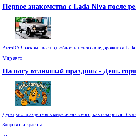
Первое знакомство с Lada Niva после р
АвтоВАЗ раскрыл все подробности нового внедорожника Lada 
Мир авто
На носу отличный праздник - День гор
Дурацких праздников в мире очень много, как говорится - был бы
Здоровье и красота