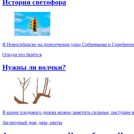
История светофора
В Новосибирске на пересечении улиц Сибревкома и Серебренник
Откуда что берётся
Нужны ли волчки?
В кроне плодового дерева можно заметить сильные, растущие в
Загородный дом, дача, цветы