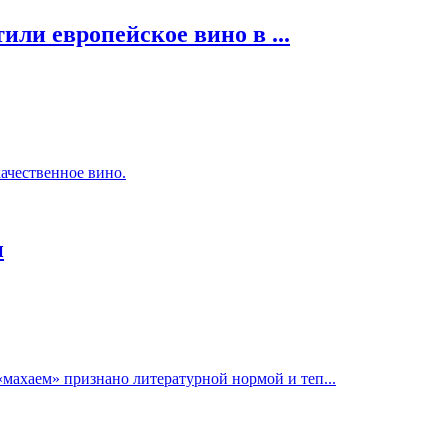
ли европейское вино в ...
ачественное вино.
и
«махаем» признано литературной нормой и теп...