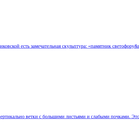
овской есть замечательная скульптура: «памятник светофору&ra
ертикально ветки с большими листьями и слабыми почками. Это и