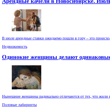
Арендные качели в Новосибирске. Июл
В июле арендные ставки ожидаемо пошли в гору – это происходи
Недвижимость
Одинокие женщины делают одинаковы
Нынешние женщины радикально отличаются от тех, что жили в 
Половые лабиринты