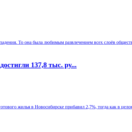
падения. То она была любимым развлечением всех слоёв общества
остигли 137,8 тыс. ру...
отового жилья в Новосибирске прибавил 2,7%, тогда как в целом 