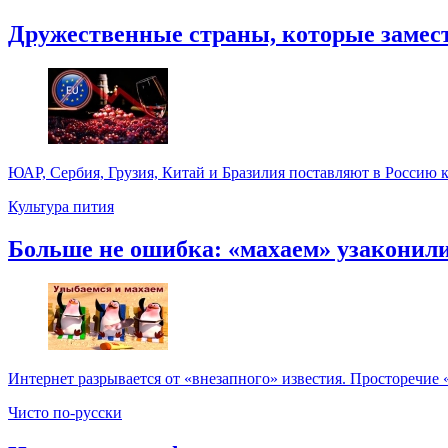
Дружественные страны, которые замести
ЮАР, Сербия, Грузия, Китай и Бразилия поставляют в Россию к
Культура пития
Больше не ошибка: «махаем» узаконил
Интернет разрывается от «внезапного» известия. Просторечие 
Чисто по-русски