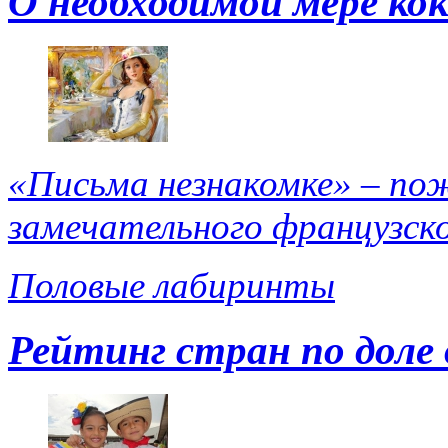
О необходимой мере ко
«Письма незнакомке» – пож
замечательного французско
Половые лабиринты
Рейтинг стран по доле 