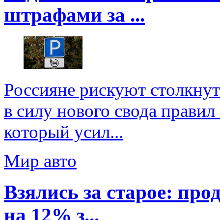
штрафами за ...
Россияне рискуют столкнут
в силу нового свода прави
который усил...
Мир авто
Взялись за старое: пр
на 12% з...