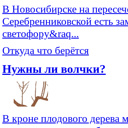
В Новосибирске на пересеч
Серебренниковской есть за
светофору&raq...
Откуда что берётся
Нужны ли волчки?
В кроне плодового дерева 