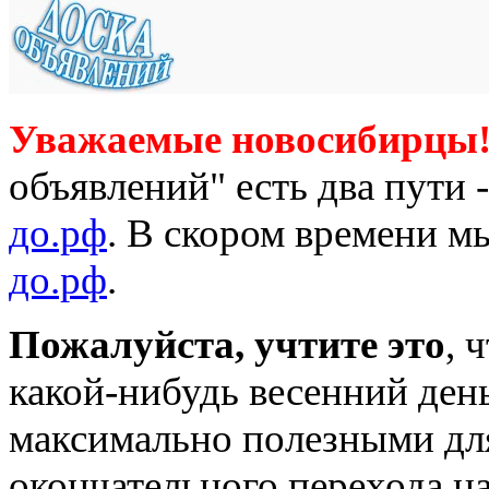
Уважаемые новосибирцы
объявлений" есть два пути 
до.рф
. В скором времени мы
до.рф
.
Пожалуйста, учтите это
, 
какой-нибудь весенний день
максимально полезными для 
окончательного перехода н