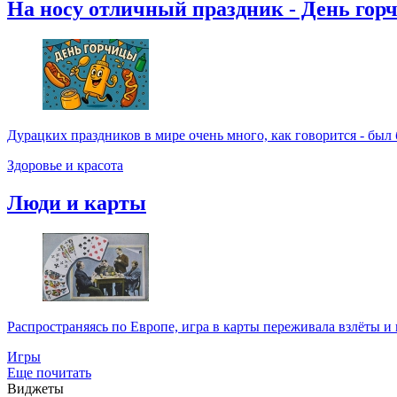
На носу отличный праздник - День гор
Дурацких праздников в мире очень много, как говорится - был бы
Здоровье и красота
Люди и карты
Распространяясь по Европе, игра в карты переживала взлёты и 
Игры
Еще почитать
Виджеты