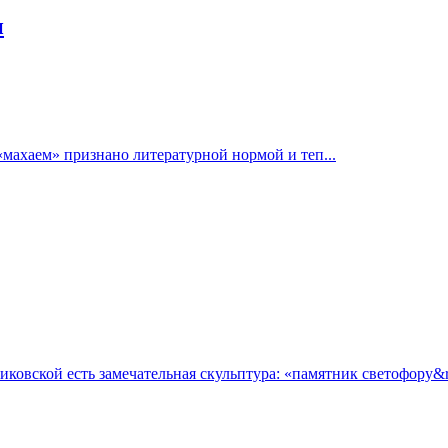
и
«махаем» признано литературной нормой и теп...
овской есть замечательная скульптура: «памятник светофору&ra