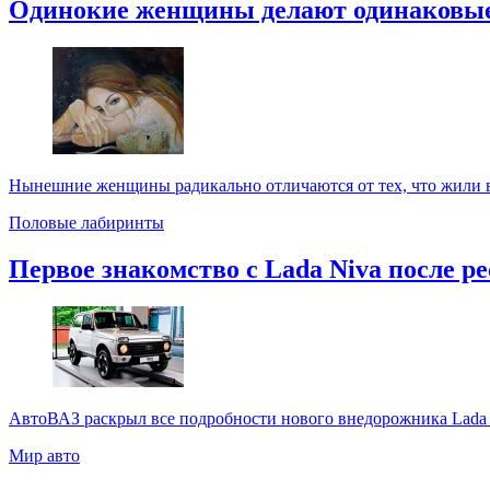
Одинокие женщины делают одинаковы
Нынешние женщины радикально отличаются от тех, что жили в 
Половые лабиринты
Первое знакомство с Lada Niva после р
АвтоВАЗ раскрыл все подробности нового внедорожника Lada 
Мир авто