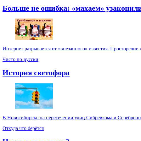
Больше не ошибка: «махаем» узаконил
Интернет разрывается от «внезапного» известия. Просторечие 
Чисто по-русски
История светофора
В Новосибирске на пересечении улиц Сибревкома и Серебренник
Откуда что берётся