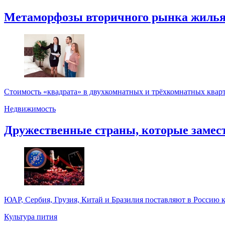
Метаморфозы вторичного рынка жилья
Стоимость «квадрата» в двухкомнатных и трёхкомнатных кварт
Недвижимость
Дружественные страны, которые замести
ЮАР, Сербия, Грузия, Китай и Бразилия поставляют в Россию к
Культура пития