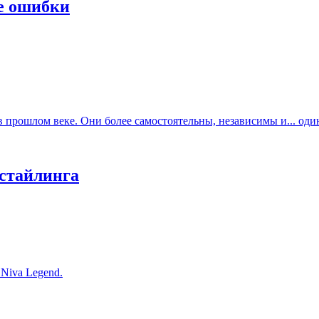
е ошибки
прошлом веке. Они более самостоятельны, независимы и... один
естайлинга
Niva Legend.