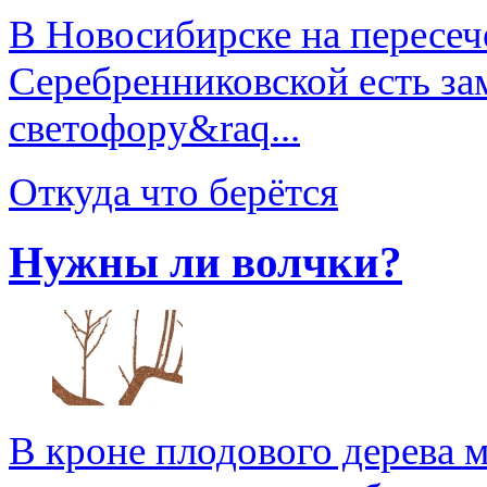
В Новосибирске на пересеч
Серебренниковской есть за
светофору&raq...
Откуда что берётся
Нужны ли волчки?
В кроне плодового дерева 