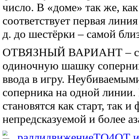
число. В «доме» так же, как
соответствует первая линия 
д. до шестёрки – самой бли
ОТВЯЗНЫЙ ВАРИАНТ – с в
одиночную шашку соперника
ввода в игру. Неубиваемым
соперника на одной линии.
становятся как старт, так 
непредсказуемой и более а
ралли
движение
ТО
4
ОТ 