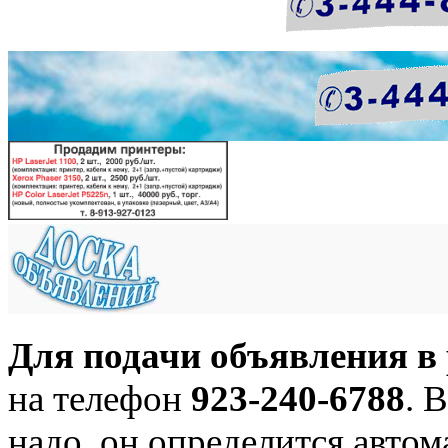
Для подачи объявления в 
на телефон
923-240-6788
. 
надо, он определится автом