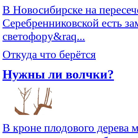
В Новосибирске на пересеч
Серебренниковской есть за
светофору&raq...
Откуда что берётся
Нужны ли волчки?
В кроне плодового дерева 