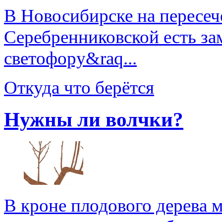
В Новосибирске на пересеч
Серебренниковской есть за
светофору&raq...
Откуда что берётся
Нужны ли волчки?
В кроне плодового дерева 