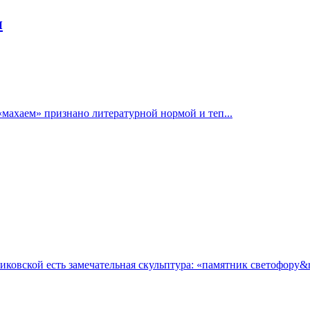
и
«махаем» признано литературной нормой и теп...
овской есть замечательная скульптура: «памятник светофору&ra