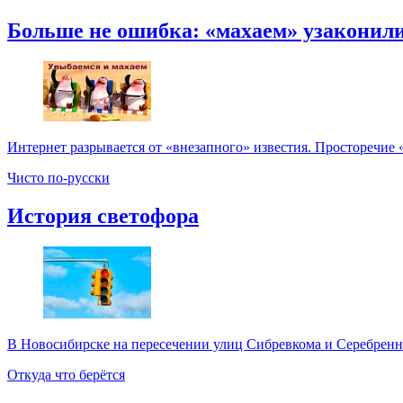
Больше не ошибка: «махаем» узаконил
Интернет разрывается от «внезапного» известия. Просторечие 
Чисто по-русски
История светофора
В Новосибирске на пересечении улиц Сибревкома и Серебренник
Откуда что берётся