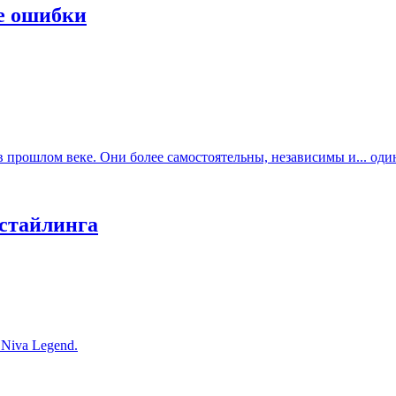
е ошибки
прошлом веке. Они более самостоятельны, независимы и... один
естайлинга
Niva Legend.