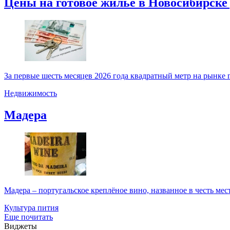
Цены на готовое жильё в Новосибирске д
За первые шесть месяцев 2026 года квадратный метр на рынке г
Недвижимость
Мадера
Мадера – португальское креплёное вино, названное в честь мес
Культура пития
Еще почитать
Виджеты