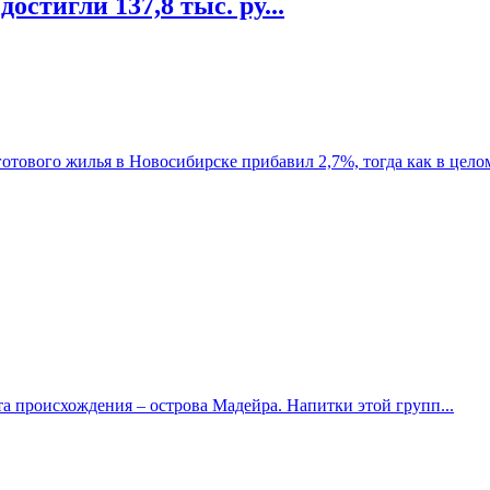
остигли 137,8 тыс. ру...
отового жилья в Новосибирске прибавил 2,7%, тогда как в целом 
та происхождения – острова Мадейра. Напитки этой групп...