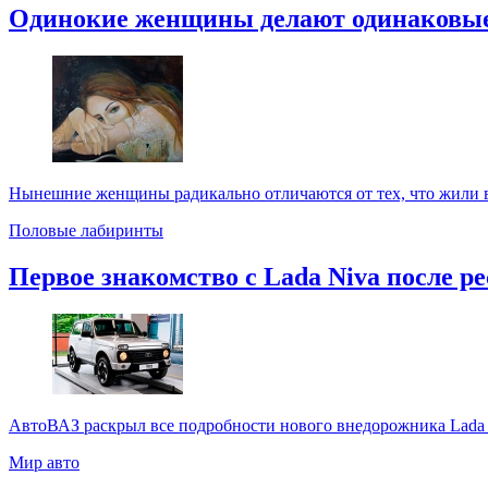
Одинокие женщины делают одинаковы
Нынешние женщины радикально отличаются от тех, что жили в 
Половые лабиринты
Первое знакомство с Lada Niva после р
АвтоВАЗ раскрыл все подробности нового внедорожника Lada 
Мир авто