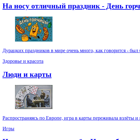
На носу отличный праздник - День гор
Дурацких праздников в мире очень много, как говорится - был бы
Здоровье и красота
Люди и карты
Распространяясь по Европе, игра в карты переживала взлёты и 
Игры