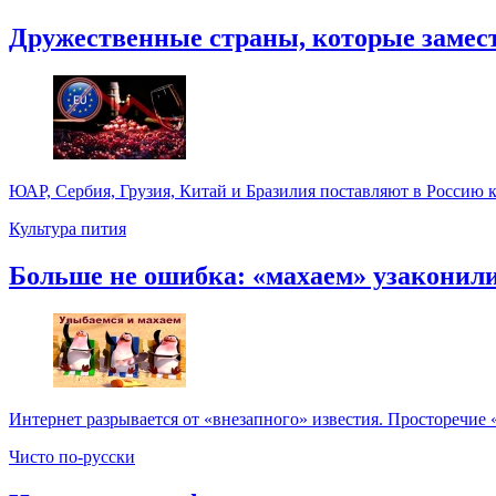
Дружественные страны, которые замести
ЮАР, Сербия, Грузия, Китай и Бразилия поставляют в Россию к
Культура пития
Больше не ошибка: «махаем» узаконил
Интернет разрывается от «внезапного» известия. Просторечие 
Чисто по-русски