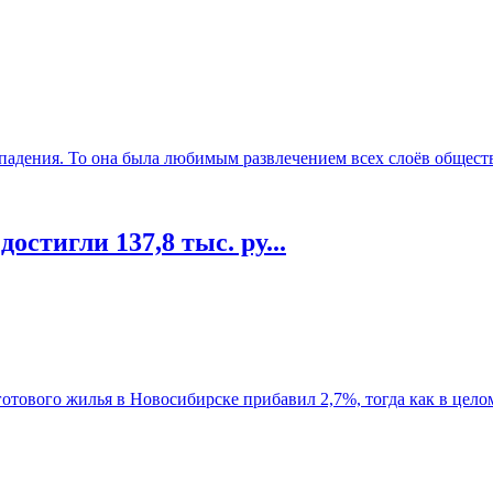
падения. То она была любимым развлечением всех слоёв общества
остигли 137,8 тыс. ру...
отового жилья в Новосибирске прибавил 2,7%, тогда как в целом 