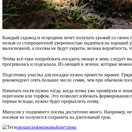
Каждый садовод и огородник хочет получать урожай со своих 
нельзя со стопроцентной уверенностью надеяться на хороший ре
малоснежной, а посевы не будут укрыты, велика вероятность, ч
Чтобы всё-таки попробовать посадить овощи в зиму, следует в
прогревалась и подсыхала. Из овощей и зелени, которые можно с
Подготовку участка для посадки нужно провести заранее. Гряд
рекомендуют сеять большее число семян, чем при обычном посе
Начинать посев нужно тогда, когда почва уже промёрзла и ли
перегноем или торфом. Это позволит избежать формирования п
первые всходы, нужно будет прорыхлить почву.
Минусов у подзимнего посева достаточно много. Например, не 
посевов не получится сохранить на длительный срок.
овощи
срок
морковь
4
цвет
зима