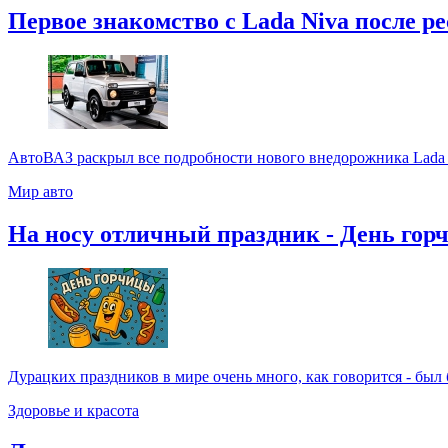
Первое знакомство с Lada Niva после р
АвтоВАЗ раскрыл все подробности нового внедорожника Lada 
Мир авто
На носу отличный праздник - День гор
Дурацких праздников в мире очень много, как говорится - был бы
Здоровье и красота