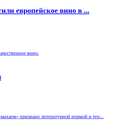
ли европейское вино в ...
ачественное вино.
и
«махаем» признано литературной нормой и теп...