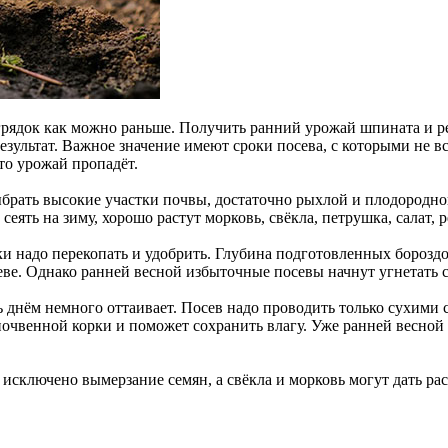
грядок как можно раньше. Получить ранний урожай шпината и ре
зультат. Важное значение имеют сроки посева, с которыми не вс
то урожай пропадёт.
ыбрать высокие участки почвы, достаточно рыхлой и плодородно
еять на зиму, хорошо растут морковь, свёкла, петрушка, салат, р
ки надо перекопать и удобрить. Глубина подготовленных бороздо
ве. Однако ранней весной избыточные посевы начнут угнетать с
шь днём немного оттаивает. Посев надо проводить только сухим
очвенной корки и поможет сохранить влагу. Уже ранней весной 
исключено вымерзание семян, а свёкла и морковь могут дать рас