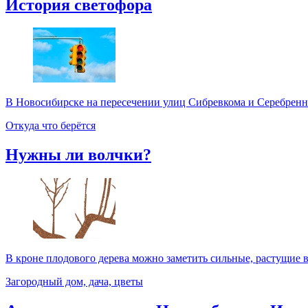
История светофора
В Новосибирске на пересечении улиц Сибревкома и Серебренник
Откуда что берётся
Нужны ли волчки?
В кроне плодового дерева можно заметить сильные, растущие в
Загородный дом, дача, цветы