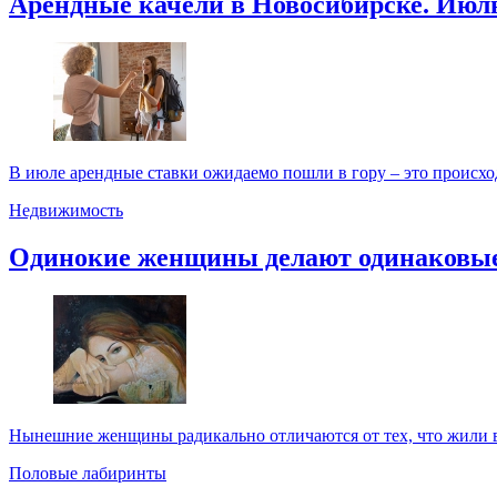
Арендные качели в Новосибирске. Июл
В июле арендные ставки ожидаемо пошли в гору – это происходи
Недвижимость
Одинокие женщины делают одинаковы
Нынешние женщины радикально отличаются от тех, что жили в 
Половые лабиринты