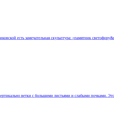
овской есть замечательная скульптура: «памятник светофору&ra
ертикально ветки с большими листьями и слабыми почками. Это и