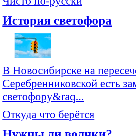
Чисто по-русски
История светофора
В Новосибирске на пересеч
Серебренниковской есть за
светофору&raq...
Откуда что берётся
Нужны ли волчки?