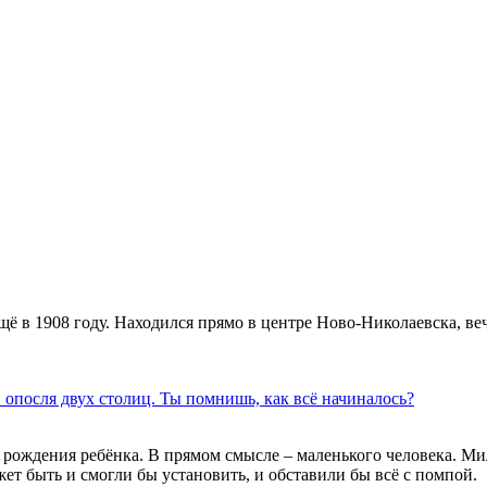
щё в 1908 году. Находился прямо в центре Ново-Николаевска, в
 опосля двух столиц. Ты помнишь, как всё начиналось?
 с рождения ребёнка. В прямом смысле – маленького человека. М
т быть и смогли бы установить, и обставили бы всё с помпой.