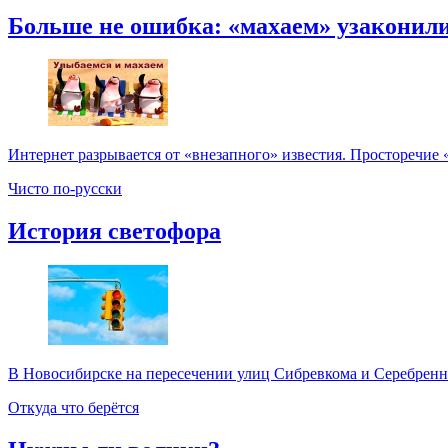
Больше не ошибка: «махаем» узаконил
Интернет разрывается от «внезапного» известия. Просторечие 
Чисто по-русски
История светофора
В Новосибирске на пересечении улиц Сибревкома и Серебренник
Откуда что берётся