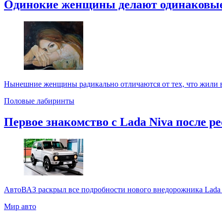
Одинокие женщины делают одинаковы
Нынешние женщины радикально отличаются от тех, что жили в 
Половые лабиринты
Первое знакомство с Lada Niva после р
АвтоВАЗ раскрыл все подробности нового внедорожника Lada 
Мир авто