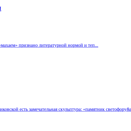
и
«махаем» признано литературной нормой и теп...
овской есть замечательная скульптура: «памятник светофору&ra