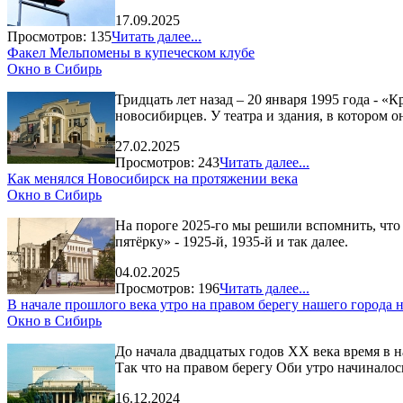
17.09.2025
Просмотров: 135
Читать далее...
Факел Мельпомены в купеческом клубе
Окно в Сибирь
Тридцать лет назад – 20 января 1995 года - 
новосибирцев. У театра и здания, в котором о
27.02.2025
Просмотров: 243
Читать далее...
Как менялся Новосибирск на протяжении века
Окно в Сибирь
На пороге 2025-го мы решили вспомнить, что 
пятёрку» - 1925-й, 1935-й и так далее.
04.02.2025
Просмотров: 196
Читать далее...
В начале прошлого века утро на правом берегу нашего города
Окно в Сибирь
До начала двадцатых годов XX века время в н
Так что на правом берегу Оби утро начиналось
16.12.2024