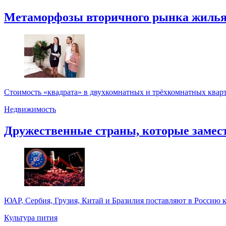
Метаморфозы вторичного рынка жилья
Стоимость «квадрата» в двухкомнатных и трёхкомнатных кварт
Недвижимость
Дружественные страны, которые замести
ЮАР, Сербия, Грузия, Китай и Бразилия поставляют в Россию к
Культура пития