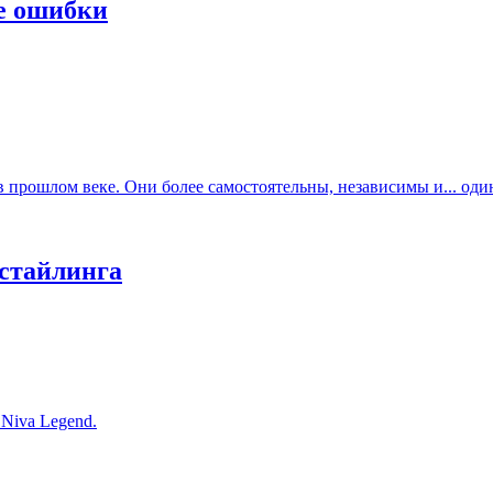
е ошибки
прошлом веке. Они более самостоятельны, независимы и... один
естайлинга
Niva Legend.