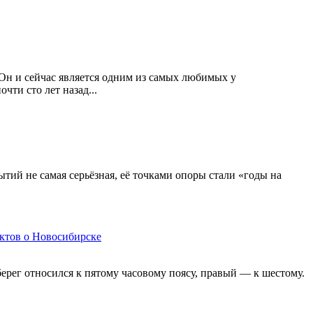
. Он и сейчас является одним из самых любимых у
чти сто лет назад...
тий не самая серьёзная, её точками опоры стали «годы на
актов о Новосибирске
берег относился к пятому часовому поясу, правый — к шестому.