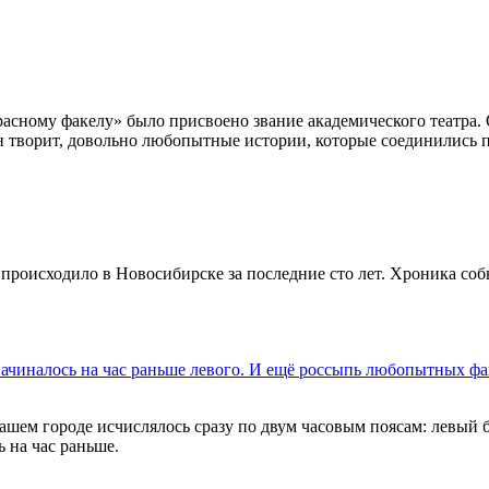
«Красному факелу» было присвоено звание академического театра
н творит, довольно любопытные истории, которые соединились по
происходило в Новосибирске за последние сто лет. Хроника собы
 начиналось на час раньше левого. И ещё россыпь любопытных ф
ашем городе исчислялось сразу по двум часовым поясам: левый 
 на час раньше.