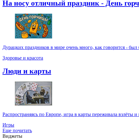
На носу отличный праздник - День гор
Дурацких праздников в мире очень много, как говорится - был бы
Здоровье и красота
Люди и карты
Распространяясь по Европе, игра в карты переживала взлёты и 
Игры
Еще почитать
Виджеты