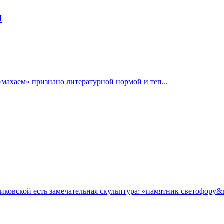
и
«махаем» признано литературной нормой и теп...
овской есть замечательная скульптура: «памятник светофору&ra