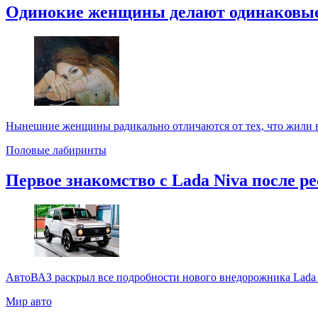
Одинокие женщины делают одинаковы
Нынешние женщины радикально отличаются от тех, что жили в 
Половые лабиринты
Первое знакомство с Lada Niva после р
АвтоВАЗ раскрыл все подробности нового внедорожника Lada 
Мир авто