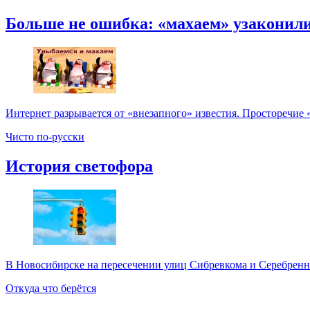
Больше не ошибка: «махаем» узаконил
Интернет разрывается от «внезапного» известия. Просторечие 
Чисто по-русски
История светофора
В Новосибирске на пересечении улиц Сибревкома и Серебренник
Откуда что берётся