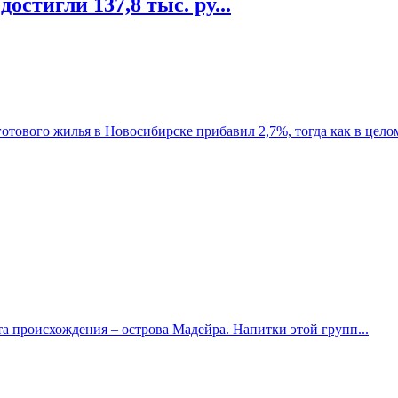
остигли 137,8 тыс. ру...
отового жилья в Новосибирске прибавил 2,7%, тогда как в целом 
та происхождения – острова Мадейра. Напитки этой групп...