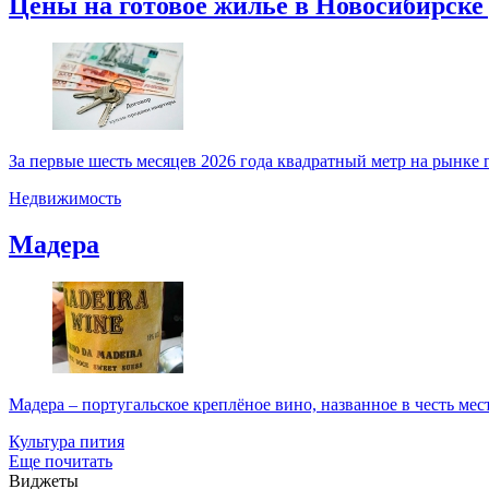
Цены на готовое жильё в Новосибирске д
За первые шесть месяцев 2026 года квадратный метр на рынке г
Недвижимость
Мадера
Мадера – португальское креплёное вино, названное в честь мес
Культура пития
Еще почитать
Виджеты