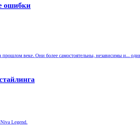
е ошибки
прошлом веке. Они более самостоятельны, независимы и... один
естайлинга
Niva Legend.