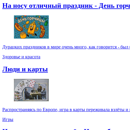
На носу отличный праздник - День гор
Дурацких праздников в мире очень много, как говорится - был бы
Здоровье и красота
Люди и карты
Распространяясь по Европе, игра в карты переживала взлёты и 
Игры