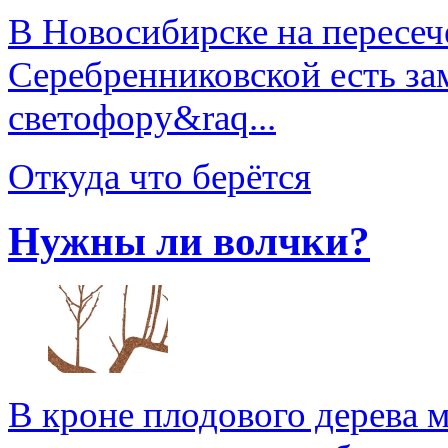
В Новосибирске на пересеч
Серебренниковской есть за
светофору&raq...
Откуда что берётся
Нужны ли волчки?
В кроне плодового дерева 