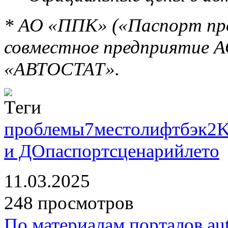
* АО «ППК» («Паспорт пр
совместное предприятие 
«АВТОСТАТ».
проблемы
7
место
лифтбэк
2
и ДО
паспорт
сценарий
лето
11.03.2025
248 просмотров
По материалам порталов auto