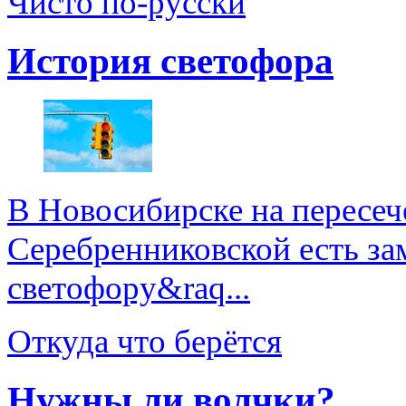
Чисто по-русски
История светофора
В Новосибирске на пересеч
Серебренниковской есть за
светофору&raq...
Откуда что берётся
Нужны ли волчки?