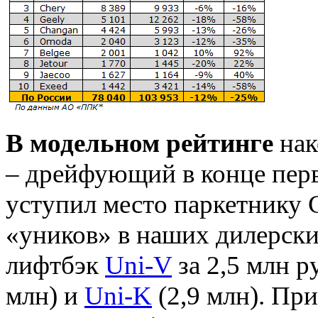
В модельном рейтинге
нак
– дрейфующий в конце перв
уступил место паркетнику 
«уников» в наших дилерски
лифтбэк
Uni-V
за 2,5 млн р
млн) и
Uni-K
(2,9 млн). Пр